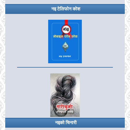
नइ टेलिफोन कोश
नइको चिनारी