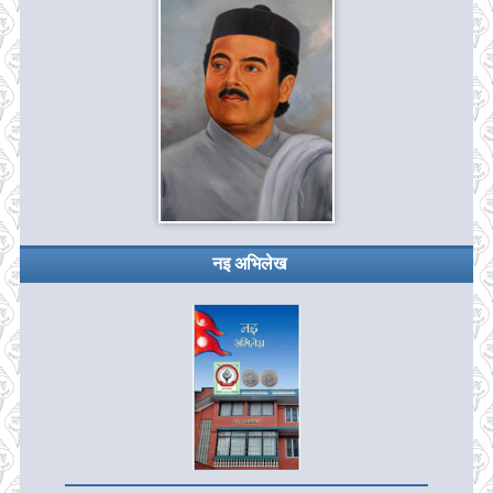
नइ अभिलेख