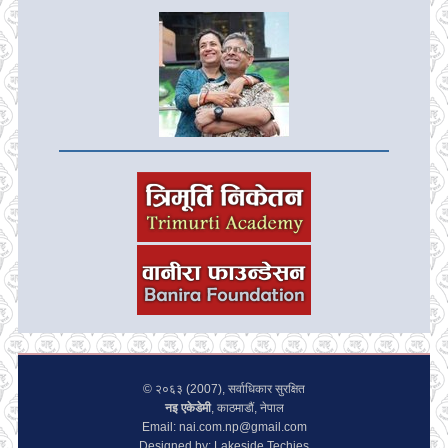
© २०६३ (2007), सर्वाधिकार सुरक्षित
नइ एकेडेमी
, काठमाडौं, नेपाल
Email: nai.com.np@gmail.com
Designed by: Lakeside Techies