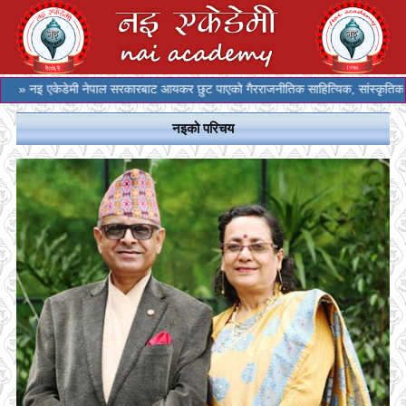
» नइ एकेडेमी नेपाल सरकारबाट आयकर छुट पाएको गैरराजनीतिक साहित्यिक, सांस्कृतिक र 
नइको परिचय