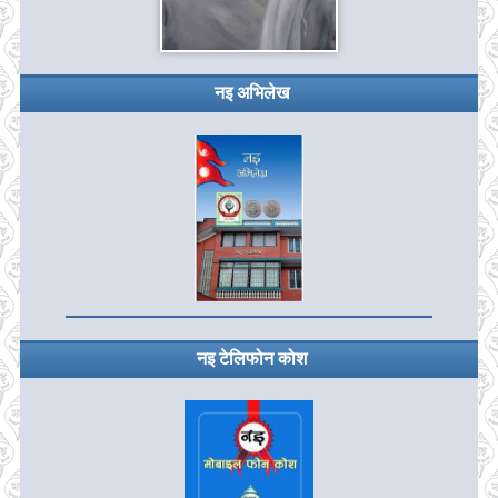
नइ अभिलेख
नइ टेलिफोन कोश