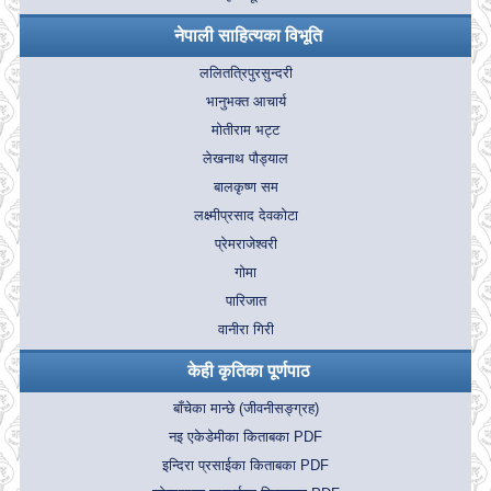
नेपाली साहित्यका विभूति
ललितत्रिपुरसुन्दरी
भानुभक्त आचार्य
मोतीराम भट्ट
लेखनाथ पौड्याल
बालकृष्ण सम
लक्ष्मीप्रसाद देवकोटा
प्रेमराजेश्वरी
गोमा
पारिजात
वानीरा गिरी
केही कृतिका पूर्णपाठ
बाँचेका मान्छे (जीवनीसङ्ग्रह)
नइ एकेडेमीका किताबका PDF
इन्दिरा प्रसाईका किताबका PDF