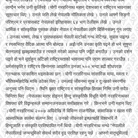
लाग्दैन भनेर उनी कुर्लिरहे ।योगी नरहरिनाथ महान् देशभक्त र राष्ट्रिय भावनाका
सूत्रधार थिए । उनले जति लेखे नेपालकै मौलिकता लेखे । उनले आफ्नै सिङ्गो
परिश्रम र प्रयासबाट नेपालको इतिहासका ६४ भाग ठेलीहरू लेखे । उनले
धार्मिक र सांस्कृतिक पुस्तक लेखेर नेपाल र नेपालीका लागि बिर्सिनसक्नु गुन लगाए
। उनका भाषण, लेख र पुस्तकहरूमा नेपाली माटोको गन्ध भेटिन्छ, सुवास पाइन्छ
र त्यसभित्र वैदिक आत्मा पनि बोल्दछ । अझै पनि उनका कृति पढ्ने हो भने सुषुप्त
चेतनालाई झक्झक्याउँछ र त्यसले मरेको आस्था पनि ज्यूँदो बनाउँछ । उनको दर्शन
पढ्ने हो भने मूर्दाहुन आँटेको राष्ट्रियताको भावनामा पनि प्राण सञ्चार गराउँछ ।
धर्मसंस्कृति र राष्ट्रिय चिन्तनमा आधारित उनका ५०० भन्दा बढी शोधपरक
ग्रन्थहरू प्रकाशित भइसकेका छन् ।योगी नरहरिनाथ सांसारिक माया, ममता र
भौतिकमोहदेखि माथि उठेका थिए । उनलाई जीवनमा सुख र दुःखको स्मरणीय
अनुभव पनि थिएन । तैपनि बृहत राष्ट्रिय र सांस्कृतिक हितका निम्ति उनी सदैव
चिन्तित थिए ।नेपालका मात्र होइनन् हिन्दू संस्कृतिकै विभूति योगी नरहरिनाथका
विषयमा धेरै विद्वान्हरूले सम्मानजनकका समीक्षाहरू गरे । किनभने उनी महान थिए
।योगी नरहरिनाथ २००७ अघिदेखि नै विभिन्न राजनैतिक, सामाजिक र खास गरी
आध्यात्मिक कार्यमा संलग्न थिए । उनको जीवनको इच्छाचाहिं विश्वभरि नै
हिन्दूजाति र संस्कृति प्रतिष्ठापित गर्ने थियो ।योगी नरहरिनाथ भन्थे ”नेपालीले
नेपालीलाई जन्मभूमिको सेवार्थ सदैव दृढ प्रतिज्ञ रहनु पर्छ । आफ्नो मातृभूमिलाई