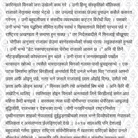
कारिन्दाले यिनको जरा उखेल्ने काम गरे । उनी हिन्दू संस्कृतिको मौलिकता
राजाको नेतृत्वमा मात्र भेट्थे । तर उनलाई राजाका छेउमा पुर्‍याउन कसैले कसरत
गरेनन् । उनी बहुदलीयता र संसदीय व्यवस्थाका कट्टर विरोधी थिए । यसबारे
उनी भन्थे ”यस पद्धतिमा सीमित दलीय स्वार्थ र खिचातानले विदेशी प्रभाव पर्छ र
राष्ट्रिय अखण्डता नै समाप्त हुन सक्छ ।” तर निर्दलबादीले नै यिनलाई चौखुर्‍याए
। योगीका अनुसार राजाका छेउमा बस्नेहरुमध्येको संख्या प्रायः लठ्ठकहरुको हुन्थ्यो
। उनी भन्थे ”डेट स्क्स्पाएरहरूका घेरोमा राजाको आसन छ ।” अनि यी तिनै
नौटङ्कीहरूको कोपभाजन हुन थाले । उनी राजा र जनतामाझको पर्खाल
भत्काउन खोज्थे । त्यसैले भारदारहरूले यिनको गलामा पासो पुर्‍याइरहन्थे । एक
पटक विमर्शमा हरिहर बिरहीलाई अन्तर्वार्ता दिदै उनले भनेका थिए ”राजाले आफ्नो
छाता आफैं ओढ्नु पर्छ, नत्र भने जसले राजालाई छाता ओर्ढाई दिन्छ, उसैले त्यो
छाता आफै ओड्न थाल्छ ।” यिनका लागि त्यो अन्तर्वार्ता बिष भयो । अनि फेरि यी
लखेटिन थालिए । त्यतिमात्र होइन यिनको अनतवार्ता लिने बिरहीलाई समेत आठ
महिना कैदी बनाइयो । वास्तवमा त्यस घडी योगीभन्दा राजाका धेपौरेहरू आफूलाई
बुद्धिजीवी, राजभक्त र देशभक्त ठान्थे ।योगी नरहरिनाथले राष्ट्रनिर्माता
पृथ्वीनारायण शाहको नेपाललाई दुईढुङ्गाबीचको तरुल भन्ने दिव्योपदेशमा नेपालको
मौलिकता र असंलग्नता र्छलङ्गिएको देखे । २०१७ सालअघि पनि देशलाई
बहुदलको गर्तमा डुबाएर राष्ट्रिय र्सार्वभौमिकता नै खतरामा पारिएको बेहोरा उनले
बाँचुन्जेल लेखिरहे । त्यसपछि पनि नेपालमा बहुदलीय र संसदीय व्यवस्था काम