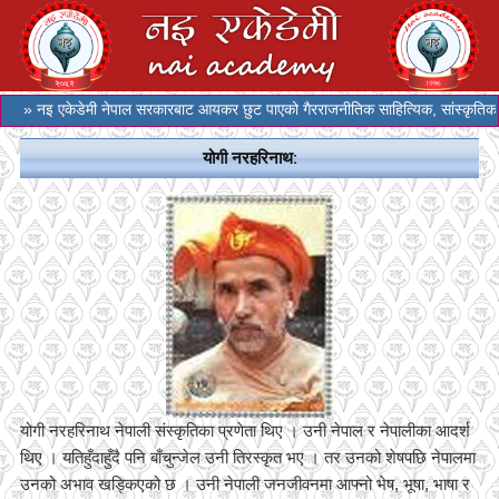
» नइ एकेडेमी नेपाल सरकारबाट आयकर छुट पाएको गैरराजनीतिक साहित्यिक, सांस्कृतिक र स
योगी नरहरिनाथ:
योगी नरहरिनाथ नेपाली संस्कृतिका प्रणेता थिए । उनी नेपाल र नेपालीका आदर्श
थिए । यतिहुँदाहुँदै पनि बाँचुन्जेल उनी तिरस्कृत भए । तर उनको शेषपछि नेपालमा
उनको अभाव खड्किएको छ । उनी नेपाली जनजीवनमा आफ्नो भेष, भूषा, भाषा र