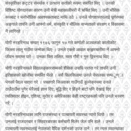
संस्कृतिका कट्टर र्समर्थक र उत्थान कर्ताको रूपमा समर्पित थिए । उनको
विशिष्ट योगदानका कारण उनी मेची महाकालीभरी नै चर्चित थिए । उनी भौतिक
रूपबाट र मनोभौतिक आवश्यकताबाट माथि उठे । उनले योगशास्त्रलाई पूर्णरुपमा
अङ्गाले तापनि उनी आफ्नो धर्म, संस्कृति र मौलिक सभ्यताको संरक्षण र विकासमा
नै लागिरहे ।
योगी नरहरिनाथ सम्वत् १९७६ फागुन १७ गते कर्णाली अञ्चलको कालीकोट
जिल्ला लालु गाउँमा जन्मेका थिए । उनले एक्लो आवाल ब्रहृमचारीमा नै आफ्नो
जीवन समाप्त पारे । उनका पिता ललित, माता गौरी र गुरु छ्रि्रनाथ थिए ।
योगी नरहरिनाथले विद्यालङ्कारसम्मको शैक्षिक उपाधि प्राप्त गरे तापनि उनी
इतिहासको खोजीमा समर्पित भैरहे । यसै सिलसिलामा उनले नेपालका सम्पर्ूण्ा
भेगको पैदल यात्रा गरे । पचहत्तरै जिल्लाका गाउँगाउँ डुल्नेक्रममा उनले
ठाउँठाउँमा पुगेर धेरैलाई ज्ञान दिए, बुद्धि दिए र हिंड्ने बाटो पनि देखाई दिए ।
त्यतिमात्र होइन, एशिया, युरोप र अमेरिकाका केही राष्ट्रहरूको पनि उनले भ्रमण
गरे ।
योगी नरहरिनाथका लागि राजसंस्था र पञ्चायती व्यवस्था प्यारो थियो । तर
उनलाई राजदरबार र सिंहदरबारका कर्मचारी मिलेर जेल पनि हाले । उनले
पञ्चायती व्यवस्थालाई नेपालको वैदिक दर्शनको उपज ठाने । तर त्यस व्यवस्थाका