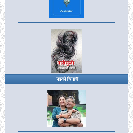
नइको चिनारी