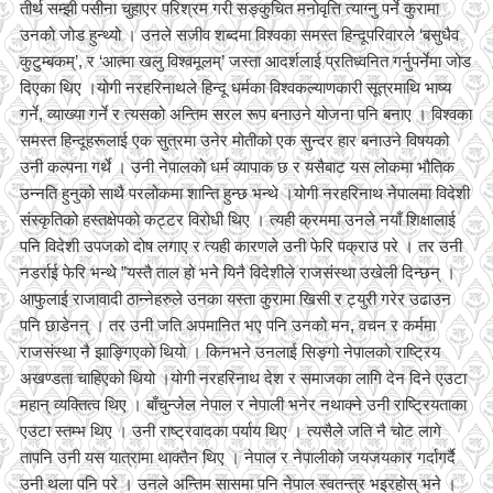
तीर्थ सम्झी पसीना चुहाएर परिश्रम गरी सङ्कुचित मनोवृत्ति त्याग्नु पर्ने कुरामा
उनको जोड हुन्थ्यो । उनले सजीव शब्दमा विश्वका समस्त हिन्दूपरिवारले ‘बसुधैव
कुटुम्बकम्’, र ‘आत्मा खलु विश्वमूलम्’ जस्ता आदर्शलाई प्रतिध्वनित गर्नुपर्नेमा जोड
दिएका थिए ।योगी नरहरिनाथले हिन्दू धर्मका विश्वकल्याणकारी सूत्रमाथि भाष्य
गर्ने, व्याख्या गर्ने र त्यसको अन्तिम सरल रूप बनाउने योजना पनि बनाए । विश्वका
समस्त हिन्दूहरूलाई एक सुत्रमा उनेर मोतीको एक सुन्दर हार बनाउने विषयको
उनी कल्पना गर्थे । उनी नेपालको धर्म व्यापाक छ र यसैबाट यस लोकमा भौतिक
उन्नति हुनुको साथै परलोकमा शान्ति हुन्छ भन्थे ।योगी नरहरिनाथ नेपालमा विदेशी
संस्कृतिको हस्तक्षेपको कट्टर विरोधी थिए । त्यही क्रममा उनले नयाँ शिक्षालाई
पनि विदेशी उपजको दोष लगाए र त्यही कारणले उनी फेरि पक्राउ परे । तर उनी
नडर्राई फेरि भन्थे ”यस्तै ताल हो भने यिनै विदेशीले राजसंस्था उखेली दिन्छन् ।
आफुलाई राजावादी ठान्नेहरुले उनका यस्ता कुरामा खिसी र ट्युरी गरेर उढाउन
पनि छाडेनन् । तर उनी जति अपमानित भए पनि उनको मन, वचन र कर्ममा
राजसंस्था नै झाङ्गिएको थियो । किनभने उनलाई सिङ्गो नेपालको राष्ट्रिय
अखण्डता चाहिएको थियो ।योगी नरहरिनाथ देश र समाजका लागि देन दिने एउटा
महान् व्यक्तित्व थिए । बाँचुन्जेल नेपाल र नेपाली भनेर नथाक्ने उनी राष्ट्रियताका
एउटा स्तम्भ थिए । उनी राष्ट्रवादका पर्याय थिए । त्यसैले जति नै चोट लागे
तापनि उनी यस यात्रामा थाक्तैन थिए । नेपाल र नेपालीको जयजयकार गर्दागर्दै
उनी थला पनि परे । उनले अन्तिम सासमा पनि नेपाल स्वतन्त्र भइरहोस् भने ।