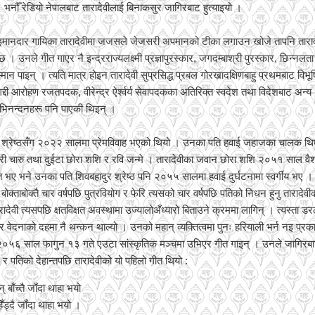
। भनौँ रेडियो नेपालबाट तारादेवीलाई बिनाकसुर जागिरबाट हुत्याइयो ।
इमानदार गायिका तारादेवीमा जजसले जेजसरी अपमानको टीका लगाउन खोजे तापनि तारा
। उनले गीत गाएर नै इन्द्रराज्यलक्ष्मी प्रज्ञापुरस्कार, जगदम्बाश्री पुरस्कार, छिन्नलता 
्मान पाइन् । त्यति मात्र होइन तारादेवी सुप्रसिद्ध प्रबल गोरखादक्षिणबाहु प्रथमबाट वि
गद्दी आरोहण रजतपदक, वीरेन्द्र ऐर्श्वर्य सेवापदकका अतिरिक्त स्वदेश तथा विदेशबाट अन्य 
अभिनन्दनहरू पनि पाएकी थिइन् ।
ुर श्रेष्ठसँग २०२२ सालमा प्रेमविवाह भएको थियो । उनका पति हवाई जहाजका चालक थि
री चारु तथा दुईटा छोरा शशि र रवि जन्मे । तारादेवीका जवान छोरा शशि २०५१ साल वैश
भए भने उनका पति शिवबहादुर श्रेष्ठ पनि २०५५ सालमा हवाई दुर्घटनामा स्वर्गीय भए । 
ोक्ताबोक्तै चार वर्षपछि पुत्रवियोग र फेरि त्यसको चार वर्षपछि पतिको निधन हुनु तारादेव
ारादेवी त्यसपछि क्षतविक्षत अवस्थामा उज्यालोअँध्यारो बिताउने क्रममा लागिन् । त्यस्ता ड
 वेदनाको दहमा नै थन्कन थाल्यो । उनको महान् व्यक्तित्वमा पुनः हरियाली भर्न नइ प्रक
२०५६ साल फागुन १३ गते एउटा सांस्कृतिक मञ्चमा उभिएर गीत गाइन् । उनले जागिर
 पतिको देहान्तपछि तारादेवीको यो पहिलो गीत थियो :
 बाँच्तै जाँदा थाहा भयो
हिँड्दै जाँदा थाहा भयो ।