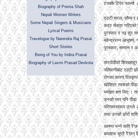
टपक्कै टिपेर फाल्यो 
Biography of Prema Shah
Nepali Women Writers
एउटी सरल, सौम्य र 
Some Nepali Singers & Musicians
कदर र्सवत्र गरिएको छ 
Lyrical Poems
पुरस्कार र नइ सुर सम
Travelogue by Narendra Raj Prasai
महेन्द्ररत्न आभूषण, 
Short Stories
पुरस्कार, सम्मान र 
Being of You by Indira Prasai
तारादेवीको शिवबहाद
Biography of Laxmi Prasad Devkota
पतिपत्नीबाट एउटी छो
रोगका कारण दिवङ्गत 
खोसिएर त्यसको पीडा ब
मर्माहत क्षण थिए । त
उनको स्वर पनि पीडा र
परिणामस्वरूप उनले 
तथा उनको छोरो शशि र
आफ्ना भन्ने कति रै’छन्
बाधाहरू थुप्रै रै’छन् 