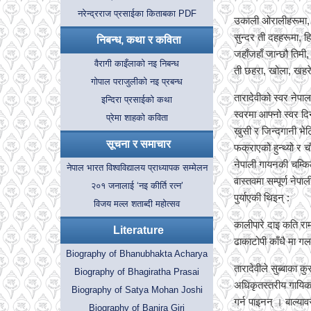
नरेन्द्रराज प्रसाईका किताबका PDF
उकाली ओरालीहरूमा, 
सुन्दर ती दहहरूमा, 
निबन्ध, कथा र कविता
जहाँजहाँ जान्छौ तिमी
वैरागी काइँलाको नइ निबन्ध
ती छहरा, खोला, खहरे
गोपाल पराजुलीको नइ प्रबन्ध
तारादेवीको स्वर नेपा
इन्दिरा प्रसाईको कथा
स्वरमा आफ्नो स्वर दिन
प्रेमा शाहको कविता
खुसी र जिन्दगानी भेटि
सूचना र समाचार
फक्राएको हुन्थ्यो र 
नेपाली गायनकी चम्किल
नेपाल भारत विश्वविद्यालय प्राध्यापक सम्मेलन
वास्तवमा सम्पूर्ण ने
२०१ जनालाई ‘नइ कीर्ति रत्न’
पुर्याएकी थिइन् :
विजय मल्ल शताब्दी महोत्सव
कालीपारे दाइ कति राम
Literature
ढाकाटोपी काँधै मा गल
Biography of Bhanubhakta Acharya
तारादेवीले सुब्बाका क
Biography of Bhagiratha Prasai
अधिकृतस्तरीय गायिक
Biography of Satya Mohan Joshi
गर्न पाइनन् । बाल्या
Biography of Banira Giri