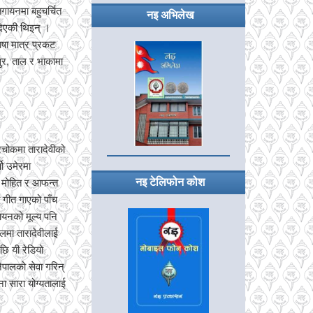
गायनमा बहुचर्चित
नइ अभिलेख
दिएकी थिइन् ।
ाषा मात्र प्रकट
सुर, ताल र भाकामा
रचोकमा तारादेवीको
षो उमेरमा
नइ टेलिफोन कोश
, मोहित र आफन्त
ा गीत गाएको पाँच
गायनको मूल्य पनि
ालमा तारादेवीलाई
ि यी रेडियो
ेपालको सेवा गरिन्
ना सारा योग्यतालाई