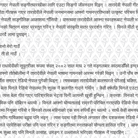
ीत गाएर नेपाली सङ्गीतपारखीका लागि एउटा सिङ्गो जीवनदान दिइन् । तारादेवी नेपाली गीत
ठामीठा गीतहरू गाएर तारादेवीले नेपाली जनमानसमा आफ्नो गायनप्रतिभाको उत्कृष्ट परिचय 
 नेपाली साङ्गीतिक आकाशमा गाँसियो । वास्तवमा तारादेवीले आफ्ना स्वरहरूबाट नेपाली भ
को चित्रण मात्र प्रस्तुत गरिन् र नेपाली संस्कृति मात्र प्रदर्शन गरिन् । यिनले मीठो 
ै लामा पुर्‍याइन् :
ो मेरो गाउँ
्व ती हो नाउँ ।
था राधादेवीकी सुपुत्रीका रूपमा संवत् २००२ साल माघ २ गते मङ्गलबार काठमाडौँको इन्द्
नो तोतेबोलीमा नै तारादेवीले नेपाली भाषामा गायनको आरम्भ गरेकी थिइन् । उनी पाँच वर्
ँला समाएर रेडियो नेपाल पुगेकी थिइन् । त्यसबखत तारादेवीको बालस्वरले धेरैलाई चकित
ेला यिनले रेडियो नेपालमा निःशुल्क नै बालगीत गाउने गर्थिन् । केही वर्षपछि यिनले एउट
। त्यस बेला गीत गाएर पारिश्रमिक भेट्ता यिनी अत्यन्तै खुसी हुन्थिन् । क्रमशः यिनको 
रमिक पनि दोब्रिन थाल्यो । यिनले आफ्नो योग्यतालाई राम्ररी परिचित गराएपछि रेडियो नेप
 नियुक्त गरियो र यिनको तलब महिनाको एक सय रुपियाँ हुन थाल्यो । साथै केही समयपछ
स्तरीय गायिकामा बढुवा पनि भइन् । त्यस पदमा रही यिनले लगातार तीन दशकसम्म रेडियो न
नले प्रवेशिका परीक्षा पनि पास गरिन् र सङ्गीतमा स्नातकको योग्यता हासिल गरिन् । आफ्
्षम्म सुब्बा भए पनि यिनले उत्साह, उमङ्ग र उल्लासले भरिएका गीतहरू नै गाइरहिन् :