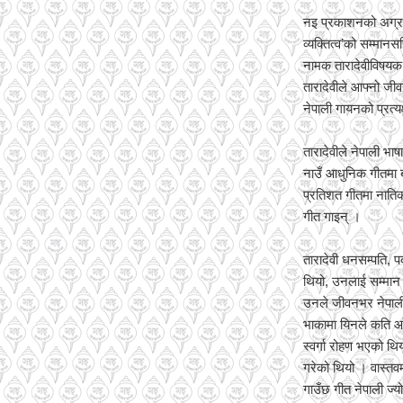
नइ प्रकाशनको अग्रसर
व्यक्तित्व’को सम्मान
नामक तारादेवीविषयक स
तारादेवीले आफ्नो जी
नेपाली गायनको प्रत्यक
तारादेवीले नेपाली भ
नाउँ आधुनिक गीतमा 
प्रतिशत गीतमा नातिक
गीत गाइन् ।
तारादेवी धनसम्पति, प
थियो, उनलाई सम्मान ग
उनले जीवनभर नेपाली 
भाकामा यिनले कति आ
स्वर्गा रोहण भएको थ
गरेको थियो । वास्तवम
गाउँछ गीत नेपाली ज्