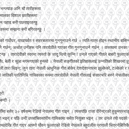
भन्ज्याङ अनि चौ तारीहरूमा
हिमालका विशाल छातीहरूमा
, म पहाड बनी पछयाइरहन्छु
हरूमा सम्झना बनी बगिरहन्छु ।
लको गाउँघर, पाखापर्वत र सहरबजारमा गुनगुनाउने गर्छ । त्यति मात्र होइन स्थानीय बासि
े गर्छन्; अर्थात् उनीहरू पनि तारादेवीले गाएका गीत गुनगुनाउने गर्छन् । वास्तवमा उनका ग
न्छ । तारादेवीको स्वरमा त्यस्तो के जादु थियो कुन्नि ! उनले गाएको गीतले बाबरी फुलाएको 
चाँप, बेली र चुआ मगमगाएको हुन्थ्यो । नेपाली सङ्गीतको इतिहासलाई उन्नतिको शिखरमा पुर्‍
ी तारा थिइन्; जुन तारा नेपाली आधुनिक गीत बोकेर देशदेशान्तरमा झुल्केको, टल्केको र चम
पाली जातिकी प्रतिनिधि गायिकाका रूपमा तारादेवीले नेपाली गीतलाई संसारभरि बस्ने नेपाल
्रो
बन्दी ।
ुर्सीमा बसेर ३० वर्षसम्म रेडियो नेपालमा गीत गाइन् । त्यसपछि राजा वीरेन्द्रको हुकुमप्रमाङ
ा भइन् र पछि उनी उपसचिवस्तरीय गायिकामा समेत नियुक्त भइन् । तर उनले त्यो पदको 
वस्थादेखि गीत गाएर आफ्नो यौवन फुलाएको रेडियो नेपालले बहुदलीय प्रणाली भित्रनेबित्तिकै