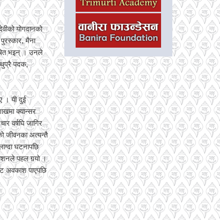
देवीको योगदानको
पुरस्कार, मैना
भूषित भइन् । उनले
थुप्रै पदक,
ए । यी दुई
ाखमा क्यान्सर
चार वर्षघि जागिर
ीको जीवनका अत्यन्तै
रलाग्दा घटनापछि
ाशनले पहल गर्‍यो ।
बाट अवकाश पाएपछि