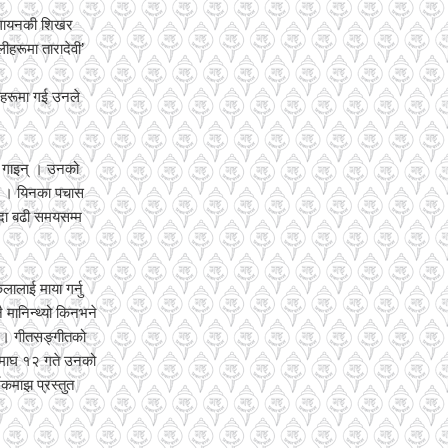
ी गायनकी शिखर
ीहरूमा तारादेवी’
ुकहरूमा गई उनले
रै गाइन् । उनको
न् । यिनका पचास
्दा बढी समयसम्म
लालाई माया गर्नु
ै मानिन्थ्यो किनभने
् । गीतसङ्गीतको
 माघ १२ गते उनको
शकमाझ प्रस्तुत