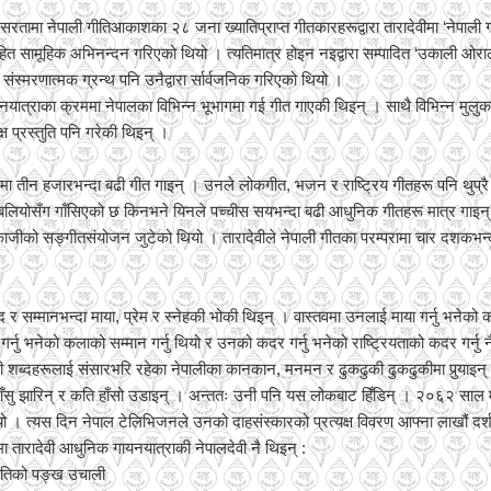
तामा नेपाली गीतिआकाशका २८ जना ख्यातिप्राप्त गीतकारहरूद्वारा तारादेवीमा ‘नेपाल
सहित सामूहिक अभिनन्दन गरिएको थियो । त्यतिमात्र होइन नइद्वारा सम्पादित ‘उकाली ओराल
ंस्मरणात्मक ग्रन्थ पनि उनैद्वारा र्सार्वजनिक गरिएको थियो ।
वनयात्राका क्रममा नेपालका विभिन्न भूभागमा गई गीत गाएकी थिइन् । साथै विभिन्न मुल
्ष प्रस्तुति पनि गरेकी थिइन् ।
ाषामा तीन हजारभन्दा बढी गीत गाइन् । उनले लोकगीत, भजन र राष्ट्रिय गीतहरू पनि थुप्
बलियोसँग गाँसिएको छ किनभने यिनले पच्चीस सयभन्दा बढी आधुनिक गीतहरू मात्र गाइ
ाजीको सङ्गीतसंयोजन जुटेको थियो । तारादेवीले नेपाली गीतका परम्परामा चार दशकभन
द र सम्मानभन्दा माया, प्रेम र स्नेहकी भोकी थिइन् । वास्तवमा उनलाई माया गर्नु भनेको क
र्नु भनेको कलाको सम्मान गर्नु थियो र उनको कदर गर्नु भनेको राष्ट्रियताको कदर गर्नु न
शब्दहरूलाई संसारभरि रहेका नेपालीका कानकान, मनमन र ढुकढुकी ढुकढुकीमा पुर्‍याइन
ँसु झारिन् र कति हाँसो उडाइन् । अन्ततः उनी पनि यस लोकबाट हिँडिन् । २०६२ साल
ियो । त्यस दिन नेपाल टेलिभिजनले उनको दाहसंस्कारको प्रत्यक्ष विवरण आफ्ना लाखौं दर्
ा तारादेवी आधुनिक गायनयात्राकी नेपालदेवी नै थिइन् :
योतिको पङ्ख उचाली