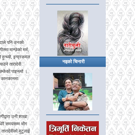
न्दाले पनि उनको
ीतमा मान्छेको मर्म,
हुन्थ्यो, इन्द्रकमल
नइको चिनारी
याउने तारादेवी
्केको पाइन्थ्यो ।
ीका कानकानमा
्गीद्वारा उनी शाखा
धेरै समयसम्म भोग
 तारादेवीको मुटुलाई