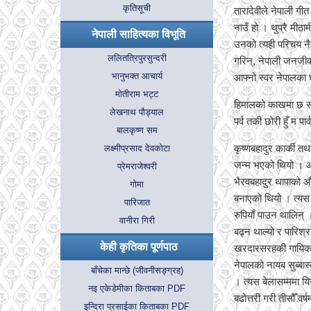
कृतिसूची
तारादेवीले नेपाली ग
नाउँ हो । थुप्रै मी
नेपाली साहित्यका विभूति
उनको त्यही परिचय नै
ललितत्रिपुरसुन्दरी
गरिन्, नेपाली जनजीवन
भानुभक्त आचार्य
आफ्नो स्वर नेपालका घरद
मोतीराम भट्ट
हिमालको काखमा छ सान
लेखनाथ पौड्याल
पर्व तकी छोरी हुँ म पार
बालकृष्ण सम
कृष्णबहादुर कार्की त
लक्ष्मीप्रसाद देवकोटा
जन्म भएको थियो । आफ्
प्रेमराजेश्वरी
भैरवबहादुर थापाको औ
गोमा
बनाएको थियो । त्यस ब
पारिजात
रुपियाँ पाउन थालिन् 
वानीरा गिरी
बढ्न थाल्यो र पारिश्
केही कृतिका पूर्णपाठ
खरदारसरहकी गायिकामा
नेपालको नायब सुब्बा
बाँचेका मान्छे (जीवनीसङ्ग्रह)
। त्यस बेलासम्ममा यि
नइ एकेडेमीका किताबका PDF
बढोत्तरी गरी तीसौँ वर
इन्दिरा प्रसाईका किताबका PDF