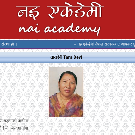
 हो ।
» नइ एकेडेमी नेपाल सरकारबाट आयकर छुट पाएको 
तारादेवी Tara Devi
यो गङ्गाको पानीमा
जै ! यो जिन्दगानीमा ।