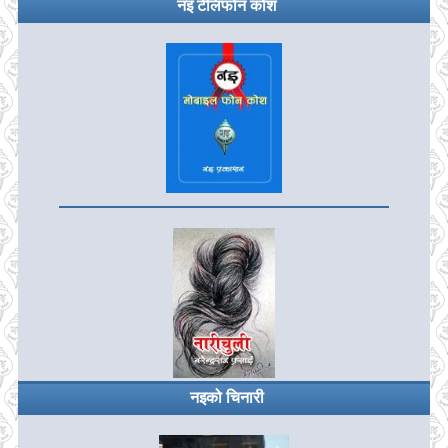
नइ टेलिफोन कोश
नइको चिनारी