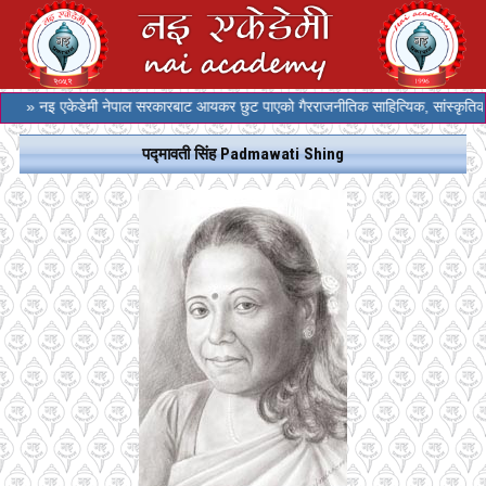
» नइ एकेडेमी नेपाल सरकारबाट आयकर छुट पाएको गैरराजनीतिक साहित्यिक, सांस्कृतिक र
पद्मावती सिंह Padmawati Shing