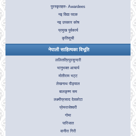
पुरस्कृतहरु- Awardees
नइ विद्या पदक
नइ उपकार कोष
प्रमुख पूर्वकार्य
कृतिसूची
नेपाली साहित्यका विभूति
ललितत्रिपुरसुन्दरी
भानुभक्त आचार्य
मोतीराम भट्ट
लेखनाथ पौड्याल
बालकृष्ण सम
लक्ष्मीप्रसाद देवकोटा
प्रेमराजेश्वरी
गोमा
पारिजात
वानीरा गिरी