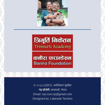
© २०६३ (2007), सर्वाधिकार सुरक्षित
नइ एकेडेमी
, काठमाडौं, नेपाल
Email: nai.com.np@gmail.com
Designed by: Lakeside Techies