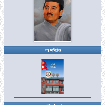
नइ अभिलेख